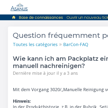
Base de connaissances
Ouvrir un nouveau tic
Question fréquemment p
»
Toutes les catégories
BarCon-FAQ
Wie kann ich am Packplatz ei
manuell nachreinigen?
Dernière mise à jour il y a 3 ans
Mit dem Vorgang 3020/„Manuelle Reinigung 
Hinweis:
In der Produkthistorie, z.B. in der Rubrik „Se