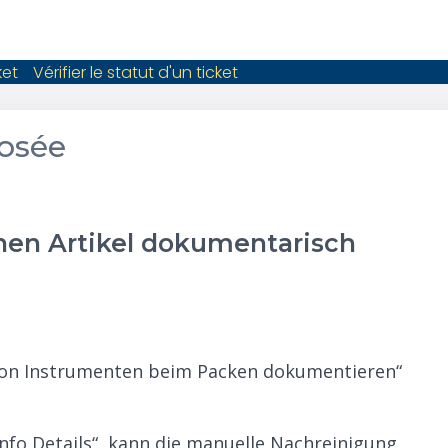
ket
Vérifier le statut d'un ticket
osée
nen Artikel dokumentarisch
von Instrumenten beim Packen dokumentieren“
tinfo Details“, kann die manuelle Nachreinigung