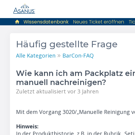
Wissensdatenbank
Neues Ticket eröffnen
Ti
Häufig gestellte Frage
»
Alle Kategorien
BarCon-FAQ
Wie kann ich am Packplatz ei
manuell nachreinigen?
Zuletzt aktualisiert vor 3 Jahren
Mit dem Vorgang 3020/„Manuelle Reinigung 
Hinweis:
In der Produkthistorie, z.B. in der Rubrik „Se