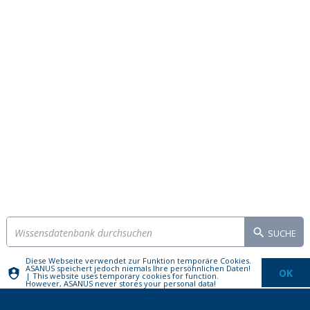
SUCHE
Diese Webseite verwendet zur Funktion temporäre Cookies.
ASANUS speichert jedoch niemals Ihre persöhnlichen Daten!
OK
| This website uses temporary cookies for function.
However, ASANUS never stores your personal data!